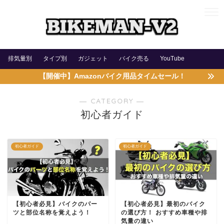
排気量別
タイプ別
ガジェット
バイク売る
YouTube
【開催中】Amazonバイク用品タイムセール！
― CATEGORY ―
初心者ガイド
初心者ガイド
初心者ガイド
【初心者必見】バイクのパー
【初心者必見】最初のバイク
ツと部位名称を覚えよう！
の選び方！ おすすめ車種や排
気量の違い