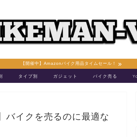
【開催中】Amazonバイク用品タイムセール！
別
タイプ別
ガジェット
バイク売る
Y
】バイクを売るのに最適な