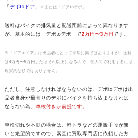
「
デポ
to
ドア
」
※または「ドア
to
デポ」
送料はバイクの排気量と配送距離によって異なります
が、基本的には「デポtoデポ」で
2
万円〜
3
万円
です。
※
「ドア
to
ドア」は出品者にとって非常に楽ではありますが、送料
は
4
万円〜
5
万円
またはそれ以上になるので、個人間で利用するには
現実的な額ではありません。
ただし、注意しなければならないのは、デポtoデポは出
品者自身が最寄りのデポにバイクを持ち込まなければ
ならない為、
車検付きが前提です。
車検切れや不動の場合は、軽トラなどの運搬手段が無
いと絶望的ですので、素直に買取専門店に依頼した方