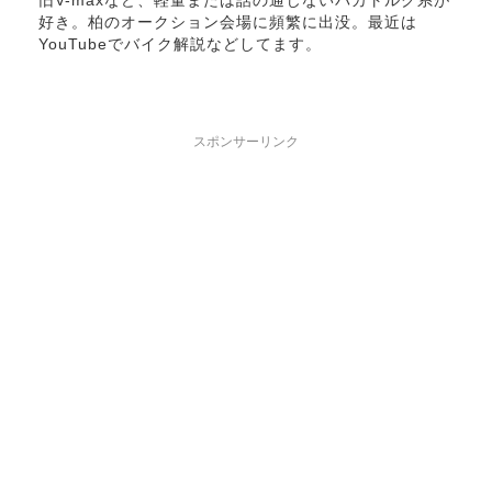
旧V-maxなど、軽量または話の通じないバカトルク系が
好き。柏のオークション会場に頻繁に出没。最近は
YouTubeでバイク解説などしてます。
スポンサーリンク