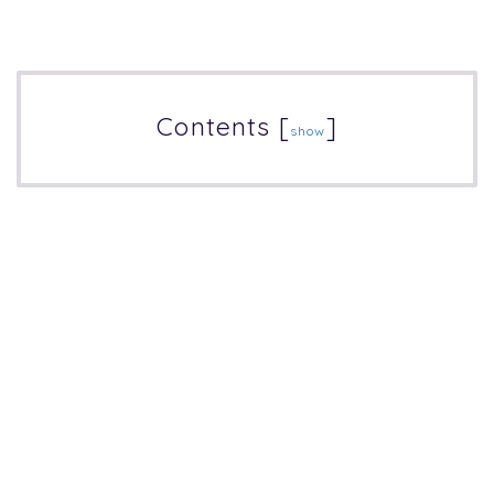
Contents
[
]
show