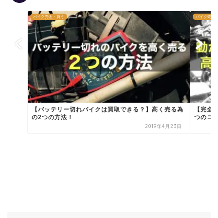
バイク売る・買う
バイク売る
【バッテリー切れバイクは買取できる？】高く売る為
【完全
の2つの方法！
つのコ
2019年4月23日