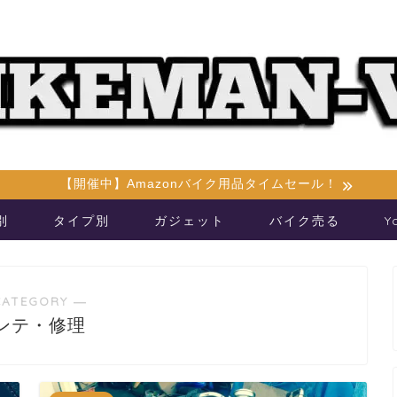
【開催中】Amazonバイク用品タイムセール！
別
タイプ別
ガジェット
バイク売る
Y
CATEGORY ―
ンテ・修理