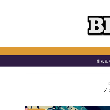
排気量
― 
メ