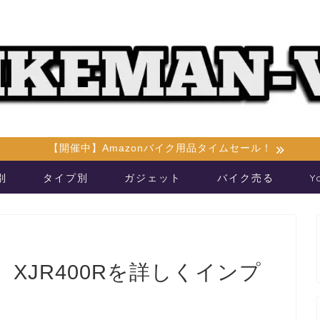
【開催中】Amazonバイク用品タイムセール！
別
タイプ別
ガジェット
バイク売る
Y
XJR400Rを詳しくインプ