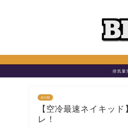
排気量
未分類
【空冷最速ネイキッド】
レ！