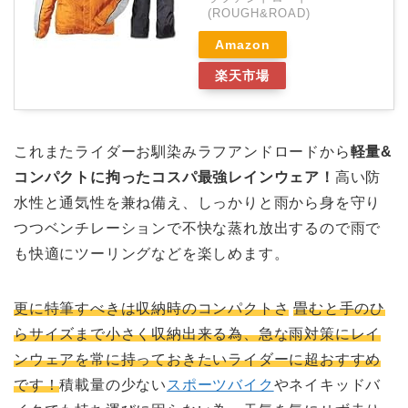
(ROUGH&ROAD)
Amazon
楽天市場
これまたライダーお馴染みラフアンドロードから
軽量&
コンパクトに拘ったコスパ最強レインウェア！
高い防
水性と通気性を兼ね備え、しっかりと雨から身を守り
つつベンチレーションで不快な蒸れ放出するので雨で
も快適にツーリングなどを楽しめます。
更に特筆すべきは収納時のコンパクトさ
畳むと手のひ
らサイズまで小さく収納出来る為、急な雨対策にレイ
ンウェアを常に持っておきたいライダーに超おすすめ
です！
積載量の少ない
スポーツバイク
やネイキッドバ