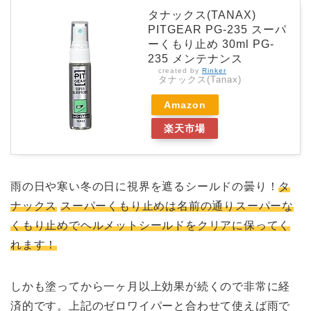
タナックス(TANAX)
PITGEAR PG-235 スーパ
ーくもり止め 30ml PG-
235 メンテナンス
created by
Rinker
タナックス(Tanax)
Amazon
楽天市場
雨の日や寒い冬の日に視界を遮るシールドの曇り！
タ
ナックス
スーパーくもり止めは名前の通りスーパーな
くもり止めでヘルメットシールドをクリアに保ってく
れます！
しかも塗ってから一ヶ月以上効果が続くので非常に経
済的です。上記のゼロワイパーと合わせて使えば雨で