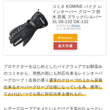
コミネ KOMINE バイク レ
インオーバー グローブ 防
水 防風 ブラック/シルバー
XL 06-132 GK-132
created by
Rinker
コミネ(Komine)
Amazon
楽天市場
プロテクターをはじめとしたバイクウェアでお馴染み
のコミネから、突然の雨にも対応出来るレインオーバ
ーグローブ！名前の通り
通常のグローブの上から装着
出来るオーバーグローブ仕様になっている為、携帯し
ておけばいつでも雨に対応出来る優れもの。
レザーグローブでキメたいんだけど天気がなぁ〜とい