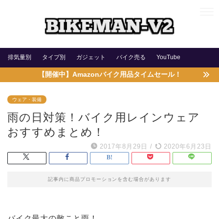
排気量別
タイプ別
ガジェット
バイク売る
YouTube
【開催中】Amazonバイク用品タイムセール！
ウェア・装備
雨の日対策！バイク用レインウェア
おすすめまとめ！
2017年8月29日
/
2020年6月23日
記事内に商品プロモーションを含む場合があります
バイク最大の敵こと雨！