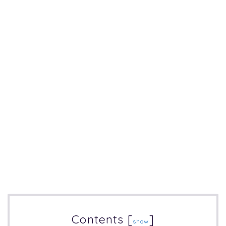
Contents
[
]
show