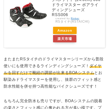
ドライマスター ボアライ
ディングシューズ
RSS006
created by
Rinker
RSタイチ(RSTAICHI)
Amazon
楽天市場
またまたRSタイチのドライマスターシリーズから普段
使いにも使用できるラインディングシューズ！
ダイヤ
ルを回すだけで靴紐の調節が出来る
BOA
システム
とお
馴染みドライマスターを使用し、抜群のフィット感と
防水性能を併せ持つ高性能なバイクシューズです！
もちろん完全防水も売りですが、BOAシステムの脱着
の楽さとフィット感に心奪われる方が多い様です。プ