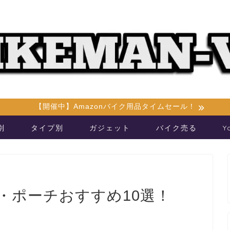
【開催中】Amazonバイク用品タイムセール！
別
タイプ別
ガジェット
バイク売る
Y
・ポーチおすすめ10選！