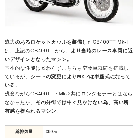
迫力のあるロケットカウルを装備
したGB400TT Mk-Ⅱ
は、上記のGB400TT から、
より当時のレース車両に近
いデザインとなったマシン。
基本的な性能は変わらずこちらも空冷単気筒を搭載し
ているが、
シートの変更によりMk-2は単座式になって
いる
。
残念ながらGB400TT・Mk-2共にロングセラーとはなら
なかったが、
その分街では中々見かけない為、高い所
有感を得られるマシン。
総排気量
399㏄