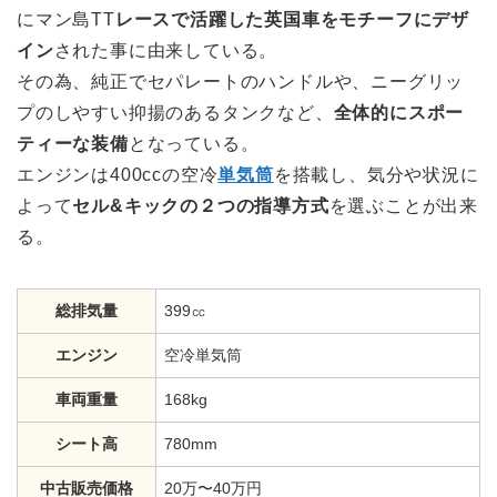
にマン島TT
レースで活躍した英国車をモチーフにデザ
イン
された事に由来している。
その為、純正でセパレートのハンドルや、ニーグリッ
プのしやすい抑揚のあるタンクなど、
全体的にスポー
ティーな装備
となっている。
エンジンは400ccの空冷
単気筒
を搭載し、気分や状況に
よって
セル&キックの２つの指導方式
を選ぶことが出来
る。
総排気量
399㏄
エンジン
空冷単気筒
車両重量
168kg
シート高
780mm
中古販売価格
20万〜40万円