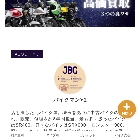
排気量別
タイプ別
ABOUT ME
ガジェット
バイク売る
バイクマンV2
店を潰した元バイク屋。埼玉を拠点に中古バイクの仕入
MENU
れ、販売、修理を約8年間担当。最も多く扱ったバイク
はSR400。好きなバイクはSRX600、モンスター900、
旧V-maxなど、軽量または話の通じないバカトルク系が
排気量別
タイプ別
ガジェット
バイク売る
好き。柏のオークション会場に頻繁に出没。最近は