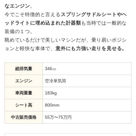
なエンジン
。
今でこそ特徴的と言える
スプリングサドルシートやヘ
ッドライトに埋め込まれた計器類
も当時では一般的な
装備の１つ。
眺めているだけで美しいマシンだが、乗り易いポジシ
ョンと軽快な車体で、
意外にも力強い走りを見せる。
総排気量
346㏄
エンジン
空冷単気筒
車両重量
183kg
シート高
800mm
中古販売価格
55万〜75万円