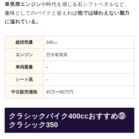
単気筒エンジン
や時代を感じる右シフトペダルなど、
趣味としてのバイクと捉えれば
他では味わえない魅力
に溢れている。
総排気量
346㏄
エンジン
空冷単気筒
車両重量
–
シート高
–
中古販売価格
45万〜80万円
クラシックバイク400ccおすすめ⑨
クラシック350