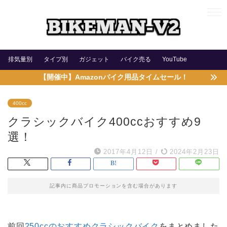
排気量別
タイプ別
ガジェット
バイク売る
YouTube
【開催中】Amazonバイク用品タイムセール！
400cc
クラシックバイク400ccおすすめ9
選！
2017年4月12日
/
2024年2月23日
記事内に商品プロモーションを含む場合があります
前回
250cc
のおすすめクラシックバイク
をまとめました