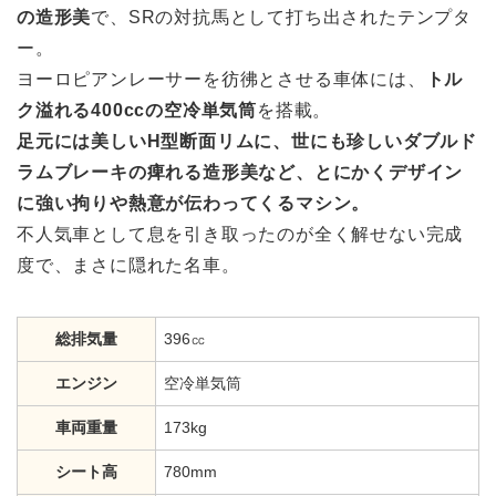
の造形美
で、SRの対抗馬として打ち出されたテンプタ
ー。
ヨーロピアンレーサーを彷彿とさせる車体には、
トル
ク溢れる400ccの空冷単気筒
を搭載。
足元には美しいH型断面リムに、世にも珍しいダブルド
ラムブレーキの痺れる造形美など、とにかくデザイン
に強い拘りや熱意が伝わってくるマシン。
不人気車として息を引き取ったのが全く解せない完成
度で、まさに隠れた名車。
総排気量
396㏄
エンジン
空冷単気筒
車両重量
173kg
シート高
780mm