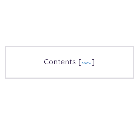
Contents
[
]
show