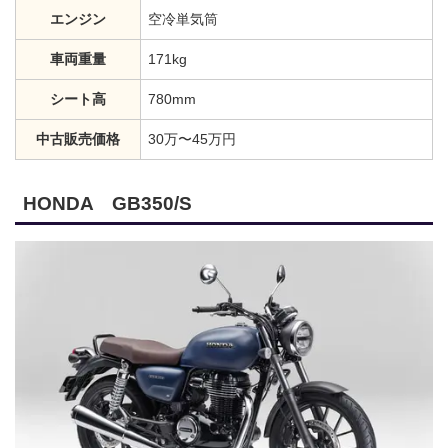
エンジン
空冷単気筒
車両重量
171kg
シート高
780mm
中古販売価格
30万〜45万円
HONDA GB350/S