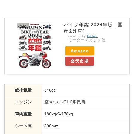
バイク年鑑 2024年版［国
産&外車］
created by
Rinker
モーターマガジン社
Amazon
楽天市場
総排気量
348cc
エンジン
空冷4ストOHC単気筒
車両重量
180kg/S-178kg
シート高
800mm