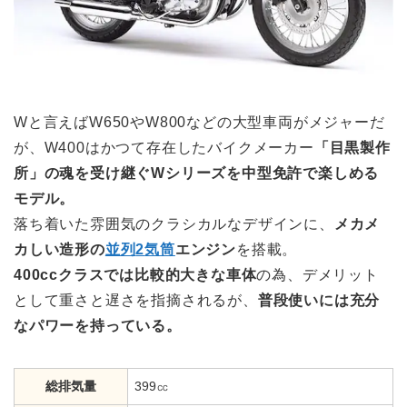
Wと言えばW650やW800などの大型車両がメジャーだ
が、W400はかつて存在したバイクメーカー
「目黒製作
所」の魂を受け継ぐWシリーズを中型免許で楽しめる
モデル。
落ち着いた雰囲気のクラシカルなデザインに、
メカメ
カしい造形の
並列
2
気筒
エンジン
を搭載。
400ccクラスでは比較的大きな車体
の為、デメリット
として重さと遅さを指摘されるが、
普段使いには充分
なパワーを持っている。
総排気量
399㏄