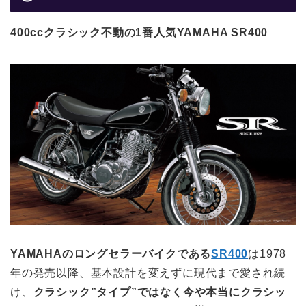
400ccクラシック不動の1番人気YAMAHA SR400
YAMAHAのロングセラーバイクである
SR400
は1978
年の発売以降、基本設計を変えずに現代まで愛され続
け、
クラシック”タイプ”ではなく今や本当にクラシッ