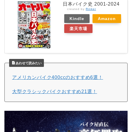
日本バイク史 2001-2024
created by
Rinker
Kindle
Amazon
楽天市場
あわせて読みたい
アメリカンバイク
400cc
のおすすめ
6
選！
大型クラシックバイクおすすめ
21
選！