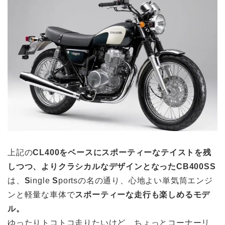
上記の
CL400をベースにスポーティーなテイストを残
しつつ、よりクラシカルなデザインとなったCB400SS
は、
S
ingle
S
portsの名の通り、心地よい単気筒エンジ
ンと軽量な車体で
スポーティーな走行も楽しめるモデ
ル。
ゆったりトコトコ走りたいけど、ちょっとコーナーリ