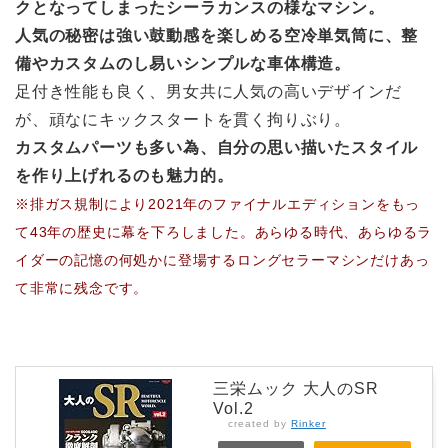
クとなってしまったシーラカンスの様なマシン。
人気の秘密は強い鼓動感を楽しめる空冷単気筒に、整
備やカスタムのし易いシンプルな車体構造。
足付き性能も良く、男女共に人気の高いデザインだ
が、頑なにキックスタートを貫く拘りぶり。
カスタムパーツも多い為、自分の思い描いたスタイル
を作り上げれるのも魅力的。
※排ガス規制により2021年のファイナルエディションをもっ
て43年の歴史に幕を下ろしました。あらゆる時代、あらゆるラ
イダーの記憶の何処かに登場するロングセラーマシンだけあっ
て非常に残念です。
三栄ムック 大人のSR
Vol.2
created by
Rinker