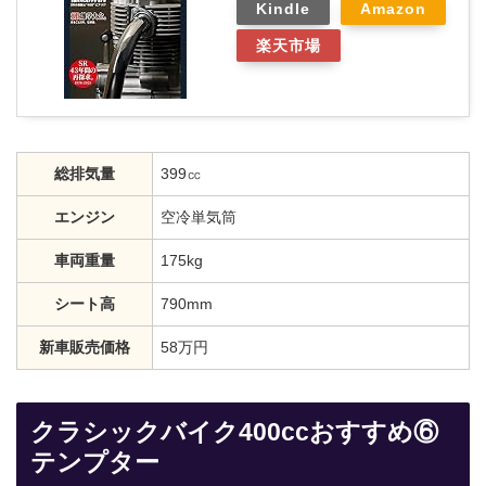
Kindle
Amazon
楽天市場
総排気量
399㏄
エンジン
空冷単気筒
車両重量
175kg
シート高
790mm
新車販売価格
58万円
クラシックバイク400ccおすすめ⑥
テンプター