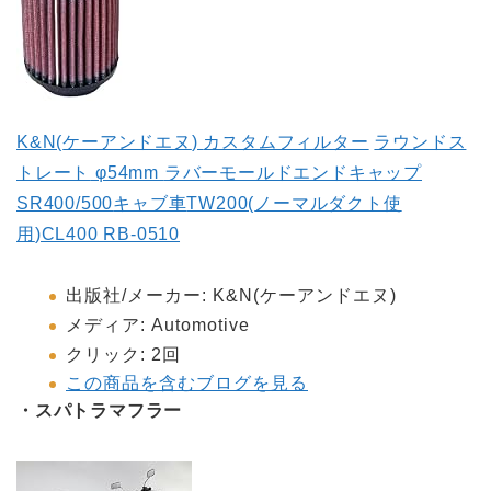
K&N(
ケーアンドエヌ
)
カスタムフィルター
ラウンドス
トレート
φ54mm
ラバーモールドエンドキャップ
SR400/500
キャブ車
TW200(
ノーマルダクト使
用
)CL400 RB-0510
出版社
/
メーカー
:
K&N(ケーアンドエヌ)
メディア
:
Automotive
クリック
: 2回
この商品を含むブログを見る
・スパトラマフラー