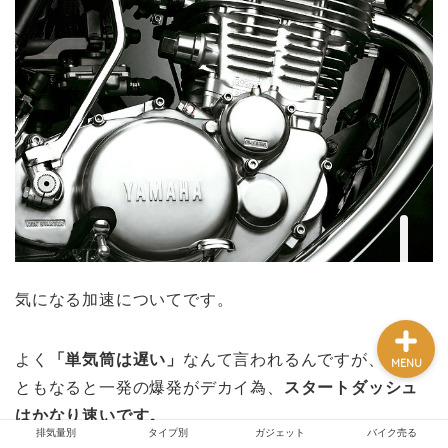
排気量別
タイプ別
ガジェット
バイク売る
気になる加速についてです。
よく
「単気筒は遅い」
なんて言われるんですが、400cc
MENU
ともなると一発の爆発がデカイ為、
スタートダッシュ
はかなり速いです。
排気量別
タイプ別
ガジェット
バイク売る