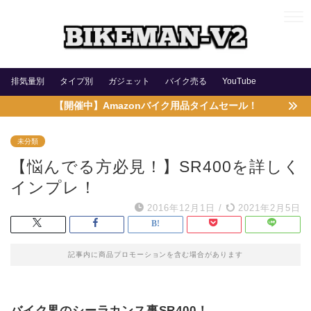
排気量別
タイプ別
ガジェット
バイク売る
YouTube
【開催中】Amazonバイク用品タイムセール！
未分類
【悩んでる方必見！】SR400を詳しく
インプレ！
2016年12月1日
/
2021年2月5日
記事内に商品プロモーションを含む場合があります
バイク界のシーラカンス事
SR400
！