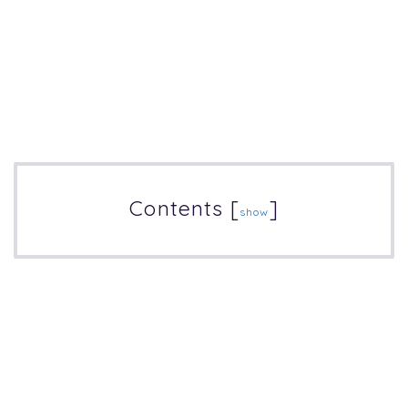
Contents
[
]
show